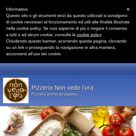
Menu
Pizzeria Non Vedo l'Ora
×
Informativa
2025
Eccellente
Questo sito o gli strumenti terzi da questo utilizzati si avvalgono
pizza
di cookie necessari al funzionamento ed utili alle finalità illustrate
nella cookie policy. Se vuoi saperne di più o negare il consenso
a tutti o ad alcuni cookie, consulta la
cookie policy
.
Chiudendo questo banner, scorrendo questa pagina, cliccando
su un link o proseguendo la navigazione in altra maniera,
acconsenti all’uso dei cookie.
Restaurant Guru
Pizzeria Non vedo l'ora
Pizzeria anche da asporto